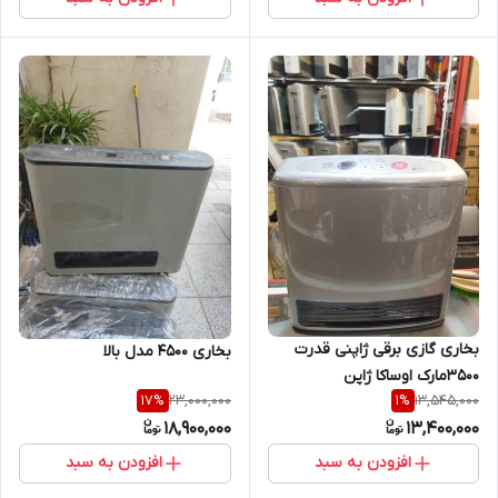
بخاری گازی برقی ژاپنی قدرت
بخاری 4500 مدل بالا
3500مارک اوساکا ژاپن
23,000,000
13,545,000
17
%
1
%
18,900,000
13,400,000
افزودن به سبد
افزودن به سبد