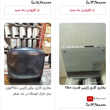
18,700,000
13,900,000
افزودن به سبد
افزودن به سبد
بخاری گازی ژاپنی قدرت 2500
بخاری گازی برقی ژاپنی 3500یون
ساز مارک اوساکا در حد صفر
14,900,000
6
%
13,900,000