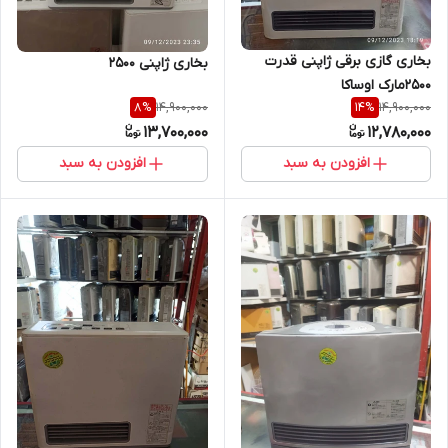
بخاری گازی برقی ژاپنی قدرت
بخاری ژاپنی 2500
2500مارک اوساکا
14,900,000
14,900,000
8
%
14
%
13,700,000
12,780,000
افزودن به سبد
افزودن به سبد