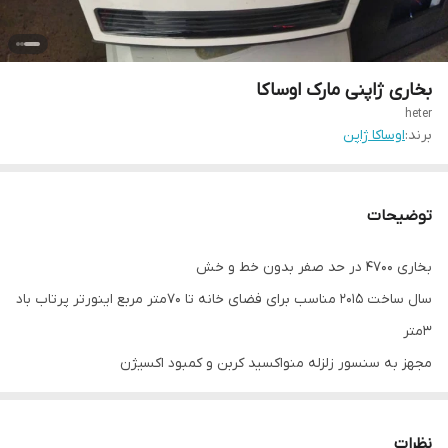
بخاری ژاپنی مارک اوساکا
heter
برند:
اوساکا ژاپن
توضیحات
بخاری ۴۷۰۰ در حد صفر بدون خط و خش
سال ساخت ۲۰۱۵ مناسب برای فضای خانه تا ۷۰متر مربع اینورتر پرتاب باد
۳متر
مجهز به سنسور زلزله منواکسید کربن و کمبود اکسیژن
مصرف یک پنجم بخارهای معمولی.
دارای ضمانت فروشگاه امنیت
نظرات