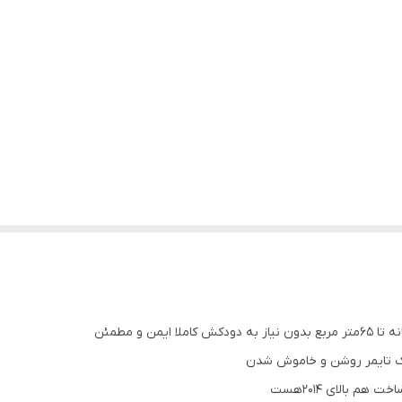
دک تایمر روشن و خاموش شدن
م بالای 2014هست