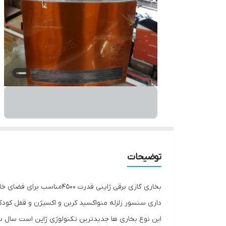
توضیحات
بخاری گازی برقی ژاپنی قدرت 4500مناسب برای فضای خانه تا 65متر مربع بدون نیاز به دودکش کاملا ایمن و مطمئن
داری سنسور زلزله منواکسید کربن و اکسیژن و قفل کو
این نوع بخاری ها جدیدترین تکنولوژی ژاپن است سال ساخت ه