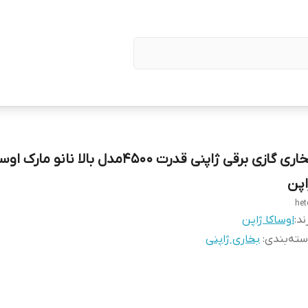
بخاری گازی برقی ژاپنی قدرت 4500مدل بالا نانو مارک 
اپن
het
ند:
اوساکا ژاپن
ته‌بندی
:
بخاری ژاپنی