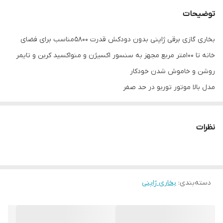
توضیحات
بخاری گازی برقی ژاپنی بدون دودکش قدرت ۵۸۰۰مناسب برای فضای
خانه تا ۱۰۰متر مربع مجهز به سنسور اکسیژن و منواکسید کربن و تایمر
روشن و خاموش شدن خودکار
مدل بالا موتور توربو در حد صفر
گاز فابریک شهری
نیاز به ترانس دارد که همراه بخاری ارسال میشود
نظرات
دسته‌بندی
:
بخاری ژاپنی