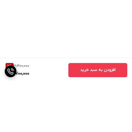
21,300,000
12
%
افزودن به سبد خرید
18,700,000