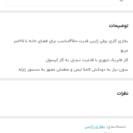
توضیحات
بخاری گازی برقی ژاپنی قدرت 4500مناسب برای فضای خانه تا 65متر
مربع
گاز فابریک شهری با قابلیت تبدیل به گاز کپسول
بدون نیاز به دودکش کاملا ایمن و مطمئن مجهز به سنسور زلزله
منواکسید کربن و اکسیژن و قفل کودک تایمر روشن و خاموش شدن
نیاز به ترانس دارد که همراه بخاری ارسال میشود
نظرات
دسته‌بندی
:
بخاری ژاپنی