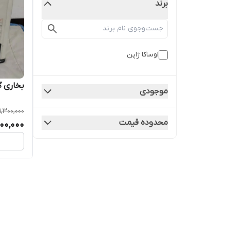
برند
اوساکا ژاپن
بخاری گازی 
موجودی
1,300,000
محدوده قیمت
700,000