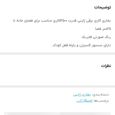
توضیحات
بخاری گازی برقی ژاپنی قدرت 2500کالری مناسب برای فضای خانه تا
25متر فضا
رنگ صورتی فابریک
دارای سنسور اکسیژن و زلزله.قفل کودک .
بدون نیاز به دودکش بسیار ایمن
برق ورودی 110ولت نیاز به ترانس دارد.
نظرات
دسته‌بندی
:
بخاری ژاپنی
برچسب‌ها :
اوساکا ژاپن