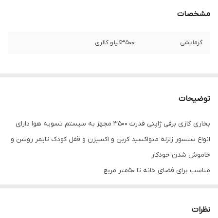
مشخصات
گرمایشی
3500کیلو کالری
توضیحات
بخاری گازی برقی ژاپنی قدرت 3500 مجهز به سیستم تسویه هوا دارای
انواع سنسور زلزله منواکسید کربن و اکسیژن و قفل کودک تایمر روشن و
خاموش شدن خودکار
مناسب برای فضای خانه تا 50متر مربع
بدون نیاز به دودکش
نیاز به ترانس دارد که همراه بخاری ارسال میشود
نظرات