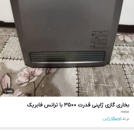
بخاری گازی ژاپنی قدرت 3500 با ترانس فابریک
Heter
برند:
اوساکا ژاپن