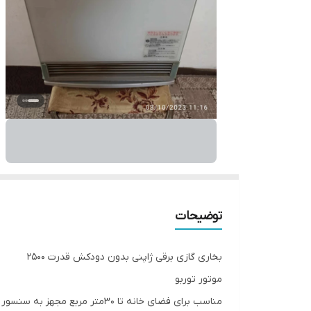
توضیحات
بخاری گازی برقی ژاپنی بدون دودکش قدرت 2500
موتور توربو
مناسب برای فضای خانه تا ۳۰متر مربع مجهز به سنسور اکسیژن و منواکسید کربن و تایمر روشن و خاموش شدن