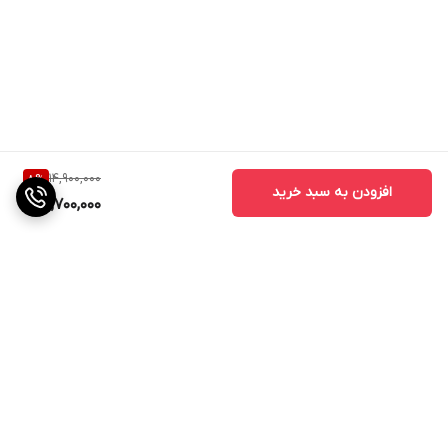
14,900,000
8
%
افزودن به سبد خرید
13,700,000
برگشت به بالا