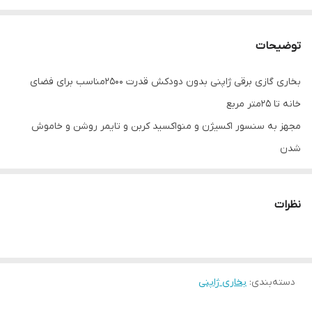
توضیحات
بخاری گازی برقی ژاپنی بدون دودکش قدرت 2500مناسب برای فضای
خانه تا 25متر مربع
مجهز به سنسور اکسیژن و منواکسید کربن و تایمر روشن و خاموش
شدن
سال ساخت 2019صفر
مارک اوساکا یا نورتیز ژاپن
نظرات
نیاز به ترانس دارد که همراه بخاری ارسال میشود
دسته‌بندی
:
بخاری ژاپنی