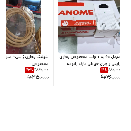
مبدل 220به 110ولت مخصوص بخاری
شیلنگ بخاری ژاپن
ژاپنی و چرخ خیاطی مارک ژانومه
مخصوص
2,940,000
890,000
26
%
14
%
2,150,000
760,000