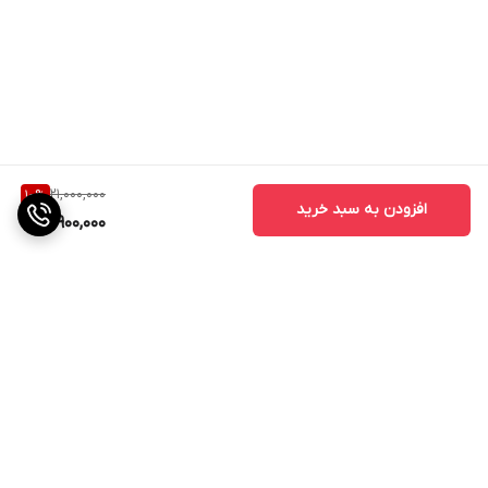
21,000,000
10
%
افزودن به سبد خرید
18,900,000
برگشت به بالا