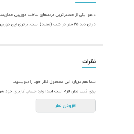
حد
میزان بزرگنمایی دیجیتال
ت
داهوا یکی از معتبرترین برندهای ساخت دوربین مداربس
منبع تغذیه
دارای دید 25 متر در شب (مفید) است. برتری این دوربین نیسبت به دوربین 1200tp برخورداری از میکروفن داخلی جهت شنیدن محیط میباشد که درون دوربین تعبیه شده است
مشخصات میکروفن
مشخصات ظاهری
نظرات
مشخصات اتصال
قابلیت‌های دوربین امنیتی و نظارتی
شما هم درباره این محصول نظر خود را بنویسید.
برای ثبت نظر، لازم است ابتدا وارد حساب کاربری خود شو
فاصله کانونی
افزودن نظر
فرمت‌های ویدیویی
سرعت فیلم‌برداری