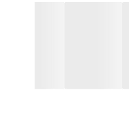
- HD and SD output switchable - DWDR - (D