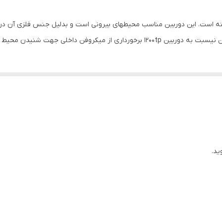
اقل نور
:
1Lux
4 برابر
وضیحات قابلیت دید در شب
:
پرتاب نور در شب25 متر
ته است. این دوربین مناسب محیطهای بیرونی است و بدلیل جنس فلزی آن در م
DC12V
Built-in mic
بولت , با سیم
کانکتور BNC
دید در شب , قابلیت بزرگنمایی دیجیتال , قابلیت ضبط صدا
ید.
3.6 میلی‌متر
h.264
25/30fps@1080P, 25/30/50/60fps@720P