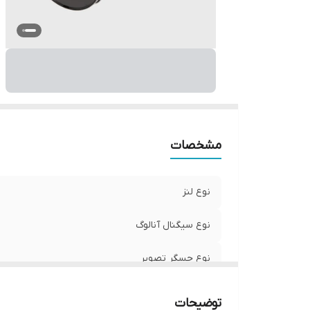
من
م
م
م
قا
نظ
فا
فر
مشخصات
سر
س
نوع لنز
زا
سا
نوع سیگنال آنالوگ
قا
نوع حسگر تصویر
و
ت
نوع اتصال
رز
توضیحات