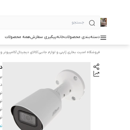
دسته‌بندی محصولات
خانه
پیگیری سفارش
همه محصولات
فروشگاه امنیت بخاری ژاپنی.و لوازم جانبی
/
کالای دیجیتال
/
کامپیوتر و
دو
بر
دس
نو
نو
ن
نو
می
ن