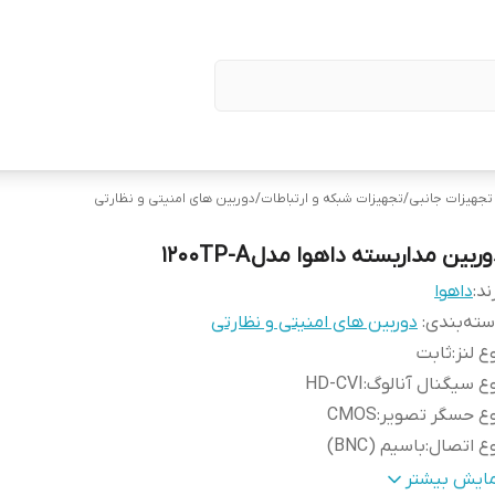
 تجهیزات جانبی
/
تجهیزات شبکه و ارتباطات
/
دوربین های امنیتی و نظارتی
ربین مداربسته داهوا مدل 1200TP-A
ند:
داهوا
ته‌بندی
:
دوربین های امنیتی و نظارتی
ع لنز
:
ثابت
ع سیگنال آنالوگ
:
HD-CVI
وع حسگر تصویر
:
CMOS
ع اتصال
:
باسیم (BNC)
زان بزرگنمایی دیجیتال
:
4 برابر
مایش بیشتر