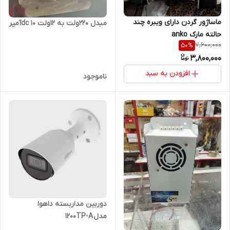
ماساژور گردن دارای ویبره چند
مبدل 220ولت به 12ولت dc 10آمپر
حالته مارک anko
7,600,000
50
%
3,800,000
افزودن به سبد
ناموجود
دوربین مداربسته داهوا
مدل 1200TP-A