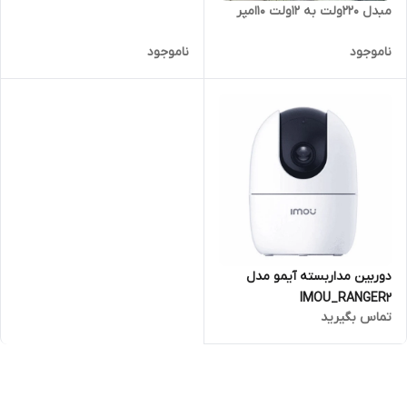
مبدل 220ولت به 12ولت 10امپر
ناموجود
ناموجود
دوربین مداربسته آیمو مدل
IMOU_RANGER2
تماس بگیرید