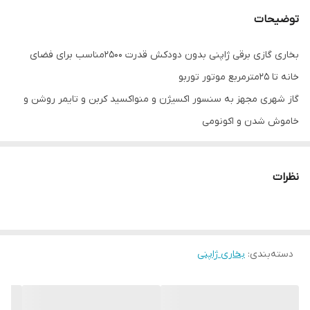
توضیحات
بخاری گازی برقی ژاپنی بدون دودکش قدرت ۲۵۰۰مناسب برای فضای
خانه تا ۲۵مترمربع موتور توربو
گاز شهری مجهز به سنسور اکسیژن و منواکسید کربن و تایمر روشن و
خاموش شدن و اکونومی
گاز شهری
نیاز به ترانس دارد که همراه بخاری ارسال میشود
نظرات
دسته‌بندی
:
بخاری ژاپنی