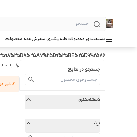
دسته‌بندی محصولات
خانه
پیگیری سفارش
همه محصولات
598%25D8%25A7%25D9%25BE%25D9%2586
مرتب‌سازی
جستجو در نتایج
کالایی 
دسته‌بندی
برند