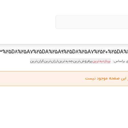
3%25D8%25A7%25DA%25A9%25D8%25A7%2520%25DA%2
 براساس:
پربازدیدترین
پرفروش‌ترین
جدیدترین
ارزان‌ترین
گران‌ترین
در این صفحه موجود نیست