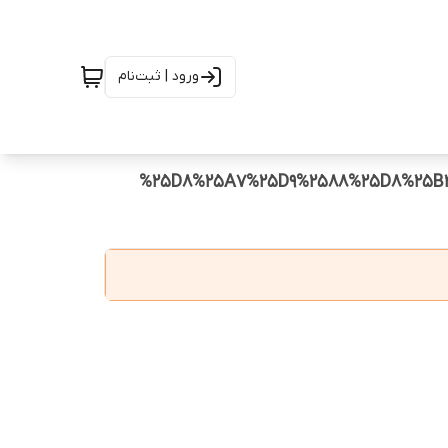
ورود | ثبت‌نام
%25D8%25A7%25D9%2588%25D8%25B