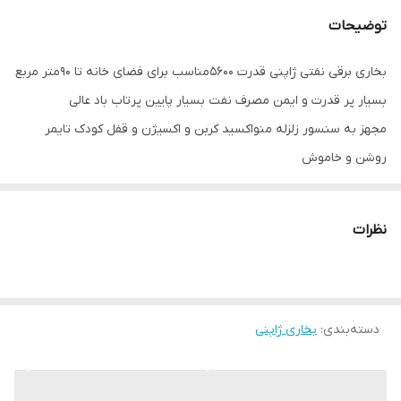
توضیحات
بخاری برقی نفتی ژاپنی قدرت 5600مناسب برای فضای خانه تا 90متر مربع
بسیار پر قدرت و ایمن مصرف نفت بسیار پایین پرتاب باد عالی
مجهز به سنسور زلزله منواکسید کربن و اکسیژن و قفل کودک تایمر
روشن و خاموش
مصرف نفت بسیار پایین
نیاز به ترانس 500وات 110ولت دارد که همراه بخاری ارسال میشود
نظرات
دسته‌بندی
:
بخاری ژاپنی