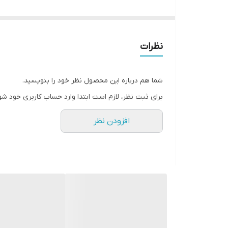
سخن گو.
یون ساز تسویه هوا دارد
مجهز به سنسور زلزله منواکسید کربن و اکسیژن و قفل 
نظرات
برق ورودی 110ولت
شما هم درباره این محصول نظر خود را بنویسید.
برای ثبت نظر، لازم است ابتدا وارد حساب کاربری خود شو
افزودن نظر