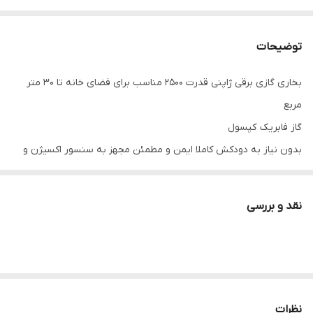
توضیحات
بخاری گازی برقی ژاپنی قدرت ۲۵۰۰ مناسب برای فضای خانه تا ۳۰ متر
مربع
گاز فابریک کپسول
بدون نیاز به دودکش کاملا ایمن و مطمئن مجهز به سنسور اکسیژن و
منواکسید کربن و تایمر روشن و خاموش شدن خودکار
نیاز به ترانس ۱۱۰ ولت ۱۰۰ وات دارد که همراه بخاری ارسال میشود
نقد و بررسی
نظرات