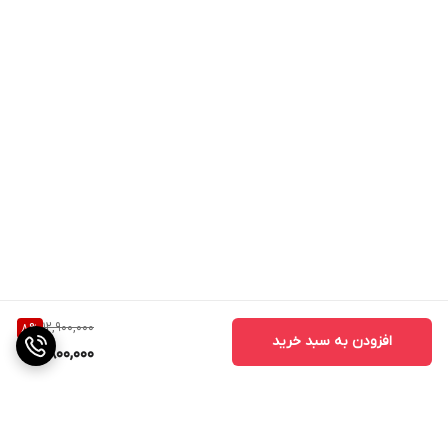
12,900,000
8
%
افزودن به سبد خرید
11,800,000