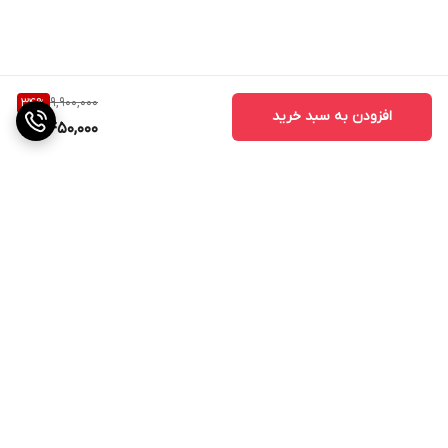
9,900,000
34
%
افزودن به سبد خرید
6,450,000
برگشت به بالا