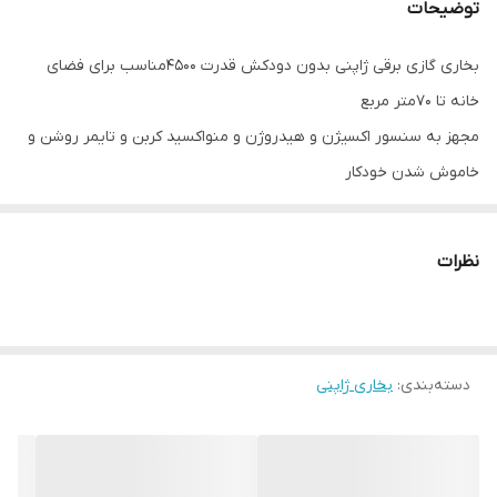
توضیحات
بخاری گازی برقی ژاپنی بدون دودکش قدرت 4500مناسب برای فضای
خانه تا 70متر مربع
مجهز به سنسور اکسیژن و هیدروژن و منواکسید کربن و تایمر روشن و
خاموش شدن خودکار
گاز فابریک شهری
مدل بالا ۲۰۲۲
نظرات
نیاز به ترانس دارد که همراه بخاری ارسال میشود
دسته‌بندی
:
بخاری ژاپنی