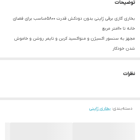
توضیحات
بخاری گازی برقی ژاپنی بدون دودکش قدرت 5800مناسب برای فضای
خانه تا 110متر مربع
مجهز به سنسور اکسیژن و منواکسید کربن و تایمر روشن و خاموش
شدن خودکار
مجهز به سیستم پیشرفته تسویه هوا و یون ساز
گاز فابریک شهری
نظرات
نیاز به ترانس دارد که همراه بخاری ارسال میشود
دسته‌بندی
:
بخاری ژاپنی