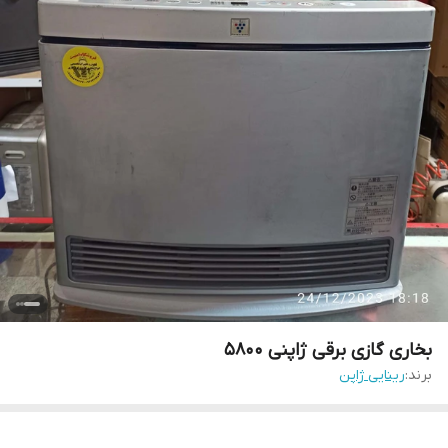
بخاری گازی برقی ژاپنی 5800
برند:
رینایی ژاپن