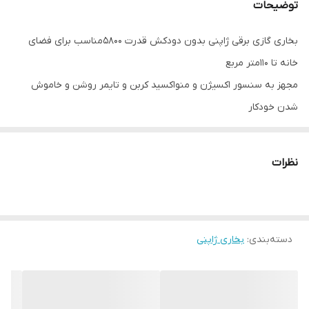
توضیحات
بخاری گازی برقی ژاپنی بدون دودکش قدرت 5800مناسب برای فضای
خانه تا 110متر مربع
مجهز به سنسور اکسیژن و منواکسید کربن و تایمر روشن و خاموش
شدن خودکار
مجهز به سیستم پیشرفته تسویه هوا و یون ساز
گاز فابریک شهری
نظرات
نیاز به ترانس دارد که همراه بخاری ارسال میشود
دسته‌بندی
:
بخاری ژاپنی