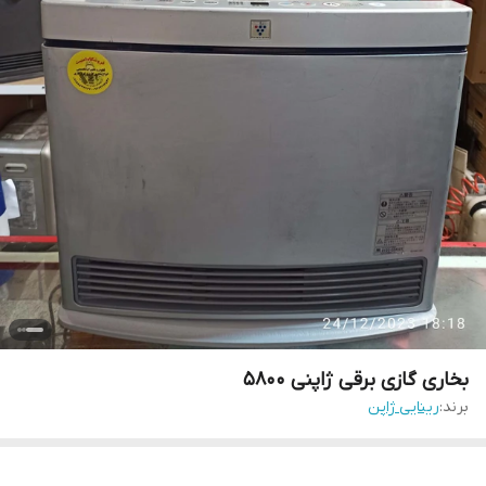
بخاری گازی برقی ژاپنی 5800
برند:
رینایی ژاپن