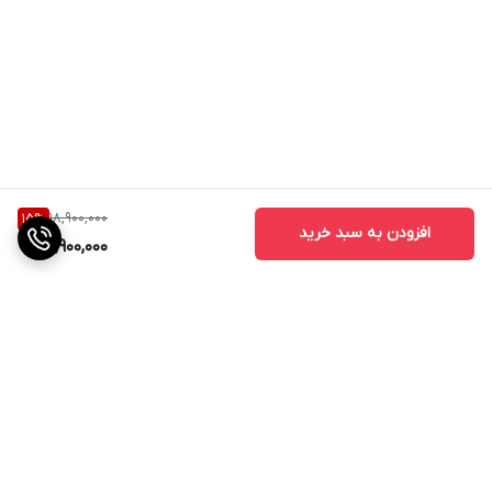
18,900,000
15
%
افزودن به سبد خرید
15,900,000
برگشت به بالا