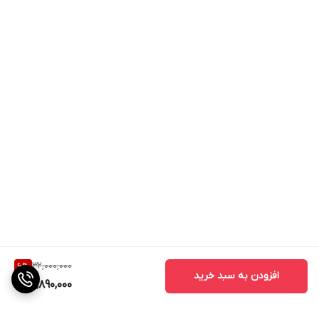
32,000,000
6
%
افزودن به سبد خرید
29,890,000