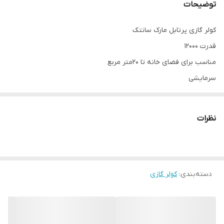
توضیحات
کولر گازی پرتابل مارک سانتک
قدرت 12000
مناسب برای فضای خانه تا 20متر مربع
سرمایشی
کولر گازی نو میباشد
به وسیله چاپار به صورت پس کرایه ارسال میشود ارسال میشود
نظرات
دسته‌بندی
:
کولر گازی