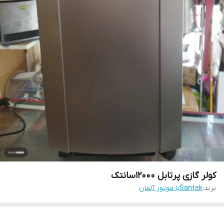
کولر گازی پرتابل 12000سانتک
برند:
Santekبا موتور آلمان