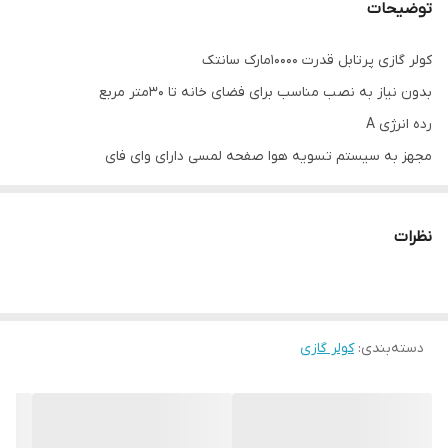
توضیحات
کولر گازی پرتابل قدرت ۱۰۰۰۰مارک سانتک
بدون نیاز به نصب مناسب برای فضای خانه تا ۳۰متر مربع
رده انرژی A
مجهز به سیستم تسویه هوا صفحه لمسی دارای وای فای
این نوع کولر گازی ها فقط یک لوله خروجی هوای گرم داره که میشه از
پنجره به بیرون هدایت بشه توسط لوازم موجود در کارتون محصول
نظرات
توسط چاپار ارسال میشود به صورت پس کرایه
دسته‌بندی
:
کولر گازی