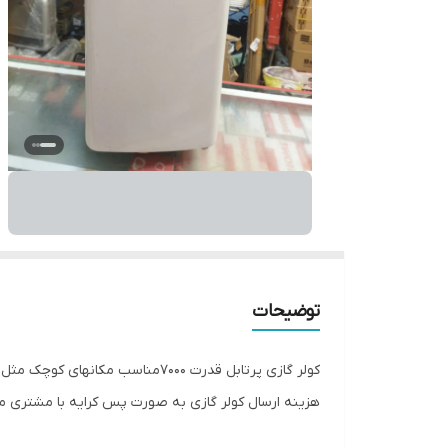
توضیحات
کولر گازی پرتابل قدرت 7000مناسب مکانهای کوچک مثل اتاق یا محیط تا 20متر بدون نیاز به نصب برق ورودی 220ولت
هزینه ارسال کولر گازی به صورت پس کرایه با مشتری م