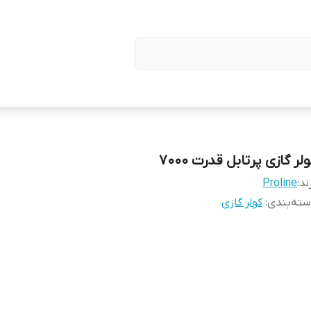
لر گازی پرتابل قدرت 7000
ند:
Proline
ته‌بندی
:
کولر گازی