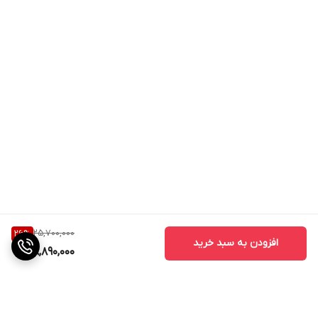
25,700,000
26
%
افزودن به سبد خرید
18,890,000