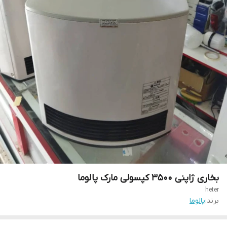
بخاری ژاپنی 3500 کپسولی مارک پالوما
heter
برند:
پالوما