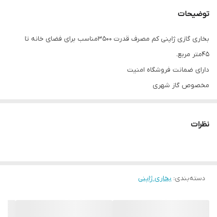
توضیحات
بخاری گازی ژاپنی کم مصرف قدرت ۳۵۰۰مناسب برای فضای خانه تا
۴۵متر مربع.
دارای ضمانت فروشگاه امنیت
مخصوص گاز شهری
مجهز به سنسور زلزله منواکسید کربن و کمبود اکسیژن
نیاز به ترانس دارد که همراه بخاری ارسال میشود
نظرات
دسته‌بندی
:
بخاری ژاپنی