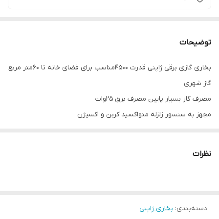
توضیحات
بخاری گازی برقی ژاپنی قدرت 4500مناسب برای فضای خانه تا 60متر مربع
گاز شهری
مصرف گاز بسیار پایین مصرف برق 25وات
مجهز به سنسور زلزله منواکسید کربن و اکسیژن
دارای تنظیم اتوماتیک محیط بدون خط و خش
موجود در دو رنگ سفید و نقره‌ای با توجه به موجودی ارسال میشود
نظرات
نیاز به ترانس 110دارد که همراه بخاری ارسال میشود
دسته‌بندی
:
بخاری ژاپنی