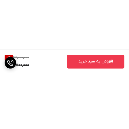
23,000,000
13
%
افزودن به سبد خرید
19,800,000
برگشت به بالا