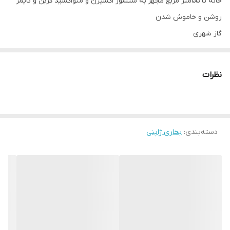
خانه تا 55متر مربع مجهز به سنسور اکسیژن و منواکسید کربن و تایمر
روشن و خاموش شدن
گاز شهری
نیاز به ترانس دارد که همراه بخاری ارسال میشود
نظرات
دسته‌بندی
:
بخاری ژاپنی