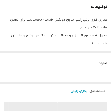
توضیحات
بخاری گازی برقی ژاپنی بدون دودکش قدرت 5800مناسب برای فضای
خانه تا 120متر مربع
مجهز به سنسور اکسیژن و منواکسید کربن و تایمر روشن و خاموش
شدن خودکار
مجهز به سیستم پیشرفته یون ساز و پلاسما
گاز فابریک شهری و کپسولی موجود
نظرات
نیاز به ترانس دارد که همراه بخاری ارسال میشود
دسته‌بندی
:
بخاری ژاپنی