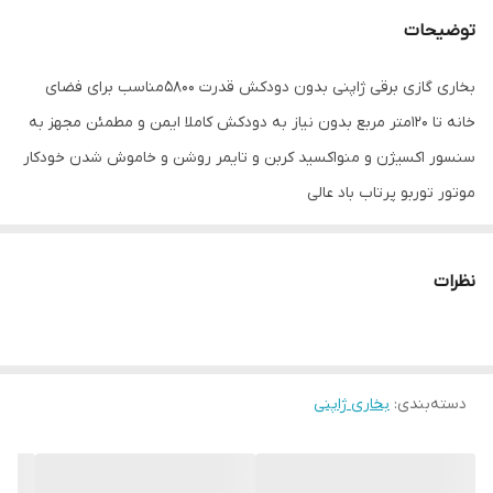
توضیحات
بخاری گازی برقی ژاپنی بدون دودکش قدرت ۵۸۰۰مناسب برای فضای
خانه تا ۱۲۰متر مربع بدون نیاز به دودکش کاملا ایمن و مطمئن مجهز به
سنسور اکسیژن و منواکسید کربن و تایمر روشن و خاموش شدن خودکار
موتور توربو پرتاب باد عالی
گاز شهری
نیاز به ترانس دارد که همراه بخاری ارسال میشود
نظرات
دسته‌بندی
:
بخاری ژاپنی